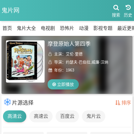
鬼片网
搜索
首页
鬼片大全
电视剧
恐怖片
动漫
影视专题
最近更
摩登原始人第四季
主演：
艾伦·里德
导演：约瑟夫·巴伯拉,威廉·汉纳
年份：
1963
立即播放
片源选择
排序
高清云
高速云
百度云
鬼片云